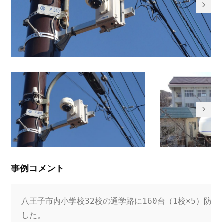
事例コメント
八王子市内小学校32校の通学路に160台（1校×5）防犯
した。